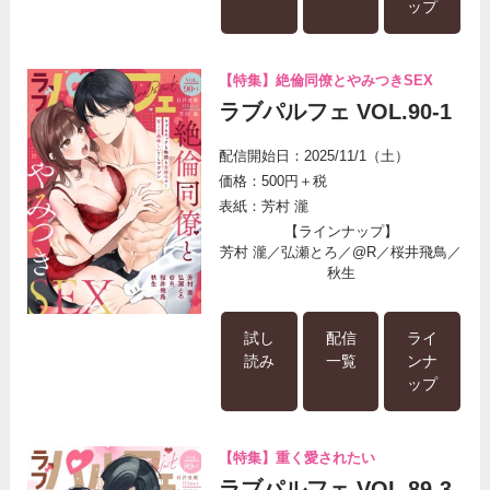
ップ
【特集】絶倫同僚とやみつきSEX
ラブパルフェ VOL.90-1
配信開始日：2025/11/1（土）
価格：500円＋税
表紙：芳村 瀧
【ラインナップ】
芳村 瀧／弘瀬とろ／@R／桜井飛鳥／
秋生
試し
配信
ライ
読み
一覧
ンナ
ップ
【特集】重く愛されたい
ラブパルフェ VOL.89-3