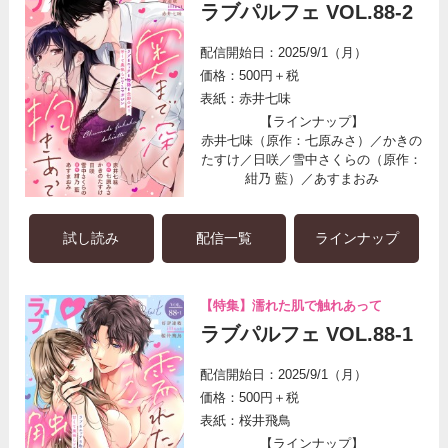
ラブパルフェ VOL.88-2
配信開始日：2025/9/1（月）
価格：500円＋税
表紙：赤井七味
【ラインナップ】
赤井七味（原作：七原みさ）／かきの
たすけ／日咲／雪中さくらの（原作：
紺乃 藍）／あすまおみ
試し読み
配信一覧
ラインナップ
【特集】濡れた肌で触れあって
ラブパルフェ VOL.88-1
配信開始日：2025/9/1（月）
価格：500円＋税
表紙：桜井飛鳥
【ラインナップ】