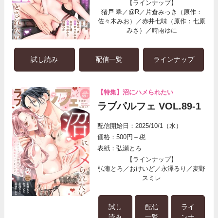
【ラインナップ】
猪戸 翠／@R／片倉みっき（原作：
佐々木みお）／赤井七味（原作：七原
みさ）／時雨ゆに
試し読み
配信一覧
ラインナップ
【特集】沼にハメられたい
ラブパルフェ VOL.89-1
配信開始日：2025/10/1（水）
価格：500円＋税
表紙：弘瀬とろ
【ラインナップ】
弘瀬とろ／おけいど／永澤るり／麦野
スミレ
試し
配信
ライ
読み
一覧
ンナ