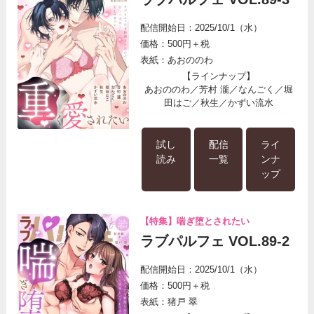
配信開始日：2025/10/1（水）
価格：500円＋税
表紙：あおののわ
【ラインナップ】
あおののわ／芳村 瀧／なんごく／堀
田はご／秋生／かずい流水
試し
配信
ライ
読み
一覧
ンナ
ップ
【特集】喘ぎ堕とされたい
ラブパルフェ VOL.89-2
配信開始日：2025/10/1（水）
価格：500円＋税
表紙：猪戸 翠