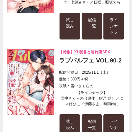
作：七原みさ）／日咲／照坂てら
試し
配信
ライ
読み
一覧
ンナ
ップ
【特集】XL秘書と濡れ癖SEX
ラブパルフェ VOL.90-2
配信開始日：2025/11/1（土）
価格：500円＋税
表紙：雪中さくらの
【ラインナップ】
雪中さくらの（原作：紺乃 藍）／に
ゃけひこ／伊藤さよ／時雨ゆに
試し
配信
ライ
読み
一覧
ンナ