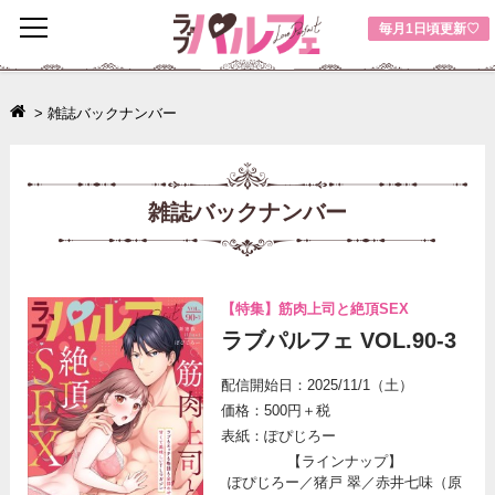
toggle
毎月1日頃更新♡
navigation
>
雑誌バックナンバー
雑誌バックナンバー
【特集】筋肉上司と絶頂SEX
ラブパルフェ VOL.90-3
配信開始日：2025/11/1（土）
価格：500円＋税
表紙：ぽぴじろー
【ラインナップ】
ぽぴじろー／猪戸 翠／赤井七味（原