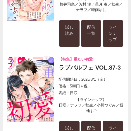
桜井飛鳥／芳村 瀧／星月 奏／秋生／
ナヲフ／時雨ゆに
試し
配信
ライ
読み
一覧
ンナ
ップ
【特集】重たい初愛
ラブパルフェ VOL.87-3
配信開始日：2025/8/1（金）
価格：500円＋税
表紙：日咲
【ラインナップ】
日咲／ナヲフ／秋生／小川つぐみ／堀
田はご
試し
配信
ライ