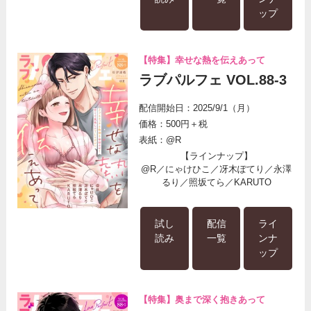
ップ
【特集】幸せな熱を伝えあって
ラブパルフェ VOL.88-3
配信開始日：2025/9/1（月）
価格：500円＋税
表紙：@R
【ラインナップ】
@R／にゃけひこ／冴木ぽてり／永澤
るり／照坂てら／KARUTO
試し
配信
ライ
読み
一覧
ンナ
ップ
【特集】奥まで深く抱きあって