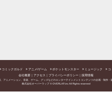
コミックガルド
アニメ/ゲーム
ポケットモンスター
ミュージック
コ
会社概要
アクセス
プライバシーポリシー
採用情報
籍、アニメーション、音楽、ゲーム、グッズなどのエンターテインメントコンテンツの企画・制作・販
株式会社オーバーラップ © OVERLAP,inc All Rights reserved