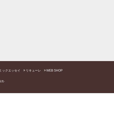
ミックエッセイ
リキューレ
WEB SHOP
売-