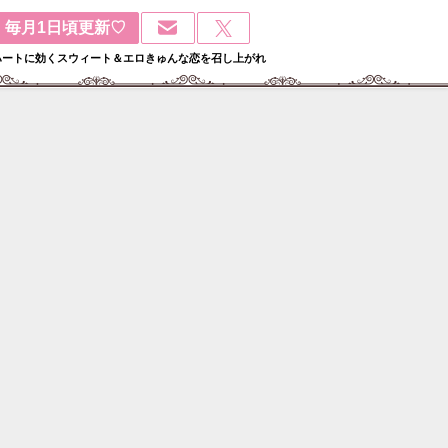
毎月1日頃更新♡
ハートに効くスウィート＆エロきゅんな恋を召し上がれ
検
: