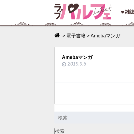
toggle
雑
navigation
>
電子書籍
>
Amebaマンガ
Amebaマンガ
2019.9.5