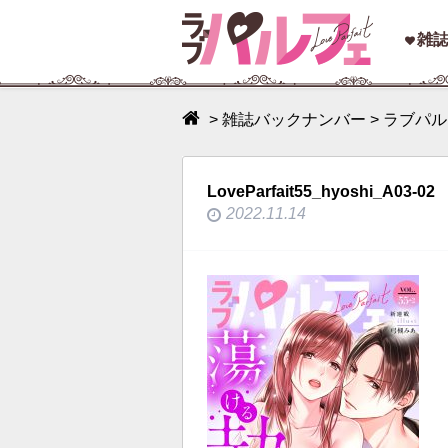
toggle
雑
navigation
>
雑誌バックナンバー
>
ラブパルフ
LoveParfait55_hyoshi_A03-02
2022.11.14