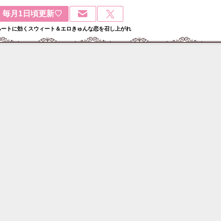
毎月1日頃更新♡
ハートに効くスウィート＆エロきゅんな恋を召し上がれ
検
: