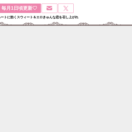
毎月1日頃更新♡
ハートに効くスウィート＆エロきゅんな恋を召し上がれ
検
: