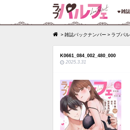
toggle
雑
navigation
>
雑誌バックナンバー
>
ラブパルフ
K0661_084_002_480_000
2025.3.31