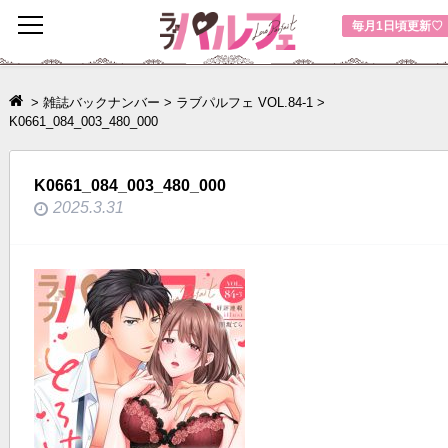
toggle
毎月1日頃更新♡
navigation
>
雑誌バックナンバー
>
ラブパルフェ VOL.84-1
>
K0661_084_003_480_000
K0661_084_003_480_000
2025.3.31