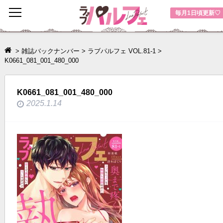
toggle
毎月1日頃更新♡
navigation
>
雑誌バックナンバー
>
ラブパルフェ VOL.81-1
>
K0661_081_001_480_000
K0661_081_001_480_000
2025.1.14