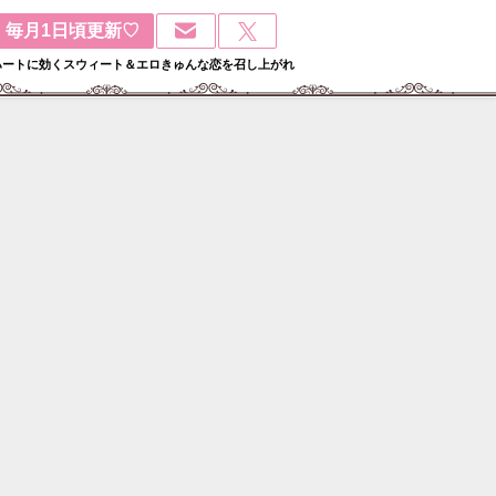
毎月1日頃更新♡
ハートに効くスウィート＆エロきゅんな恋を召し上がれ
検
: