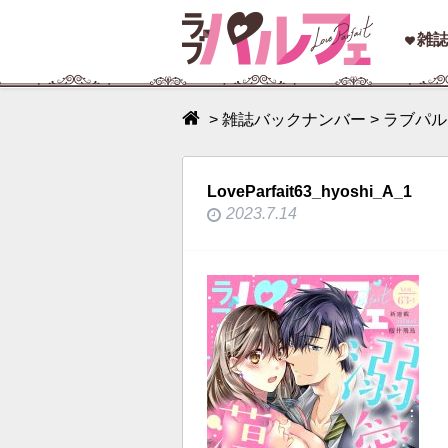
toggle
雑
navigation
>
雑誌バックナンバー
>
ラブパルフ
LoveParfait63_hyoshi_A_1
2023.7.14