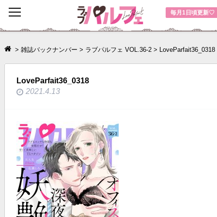
toggle
毎月1日頃更新♡
navigation
>
雑誌バックナンバー
>
ラブパルフェ VOL.36-2
>
LoveParfait36_0318
LoveParfait36_0318
2021.4.13