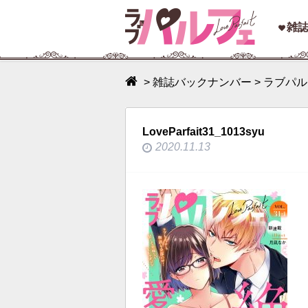
toggle
雑
navigation
>
雑誌バックナンバー
>
ラブパルフ
LoveParfait31_1013syu
2020.11.13