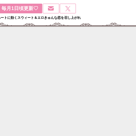
毎月1日頃更新♡
ハートに効くスウィート＆エロきゅんな恋を召し上がれ
検
: