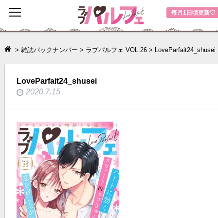
toggle
毎月1日頃更新♡
navigation
>
雑誌バックナンバー
>
ラブパルフェ VOL.26
>
LoveParfait24_shusei
LoveParfait24_shusei
2020.7.15