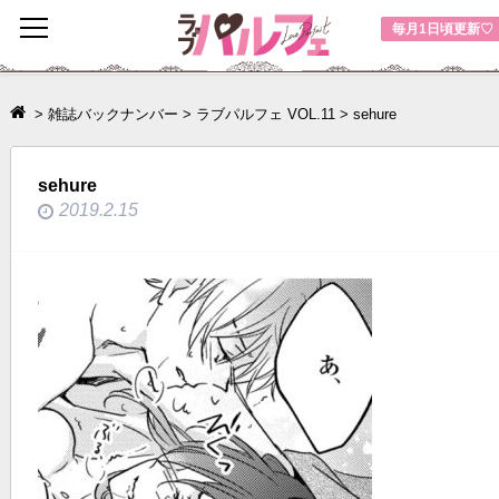
toggle
毎月1日頃更新♡
navigation
>
雑誌バックナンバー
>
ラブパルフェ VOL.11
>
sehure
sehure
2019.2.15