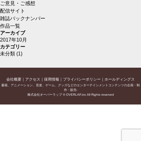
ご意見・ご感想
配信サイト
雑誌バックナンバー
作品一覧
アーカイブ
2017年10月
カテゴリー
未分類
(1)
会社概要
アクセス
採用情報
プライバシーポリシー
ホールディングス
書籍、アニメーション、音楽、ゲーム、グッズなどのエンターテインメントコンテンツの企画・制
作・販売-
株式会社オーバーラップ © OVERLAP,inc All Rights reserved