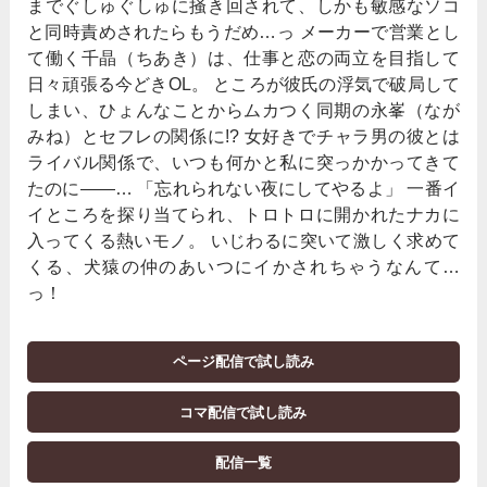
までぐしゅぐしゅに掻き回されて、しかも敏感なソコ
と同時責めされたらもうだめ…っ メーカーで営業とし
て働く千晶（ちあき）は、仕事と恋の両立を目指して
日々頑張る今どきOL。 ところが彼氏の浮気で破局して
しまい、ひょんなことからムカつく同期の永峯（なが
みね）とセフレの関係に!? 女好きでチャラ男の彼とは
ライバル関係で、いつも何かと私に突っかかってきて
たのに――… 「忘れられない夜にしてやるよ」 一番イ
イところを探り当てられ、トロトロに開かれたナカに
入ってくる熱いモノ。 いじわるに突いて激しく求めて
くる、犬猿の仲のあいつにイかされちゃうなんて…
っ！
ページ配信で試し読み
コマ配信で試し読み
配信一覧