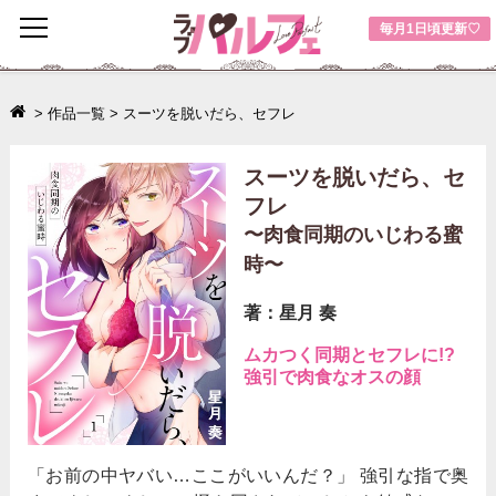
toggle
毎月1日頃更新♡
navigation
>
作品一覧
>
スーツを脱いだら、セフレ
スーツを脱いだら、セ
フレ
〜肉食同期のいじわる蜜
時〜
著：星月 奏
ムカつく同期とセフレに!?
強引で肉食なオスの顔
「お前の中ヤバい…ここがいいんだ？」 強引な指で奥