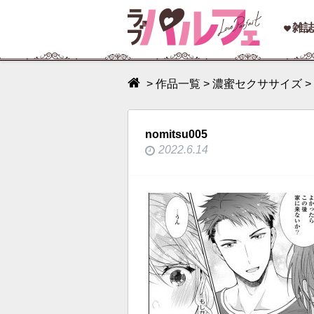
toggle
雑
navigation
>
作品一覧
>
濃蜜セクササイズ
>
nomitsu005
2022.6.14