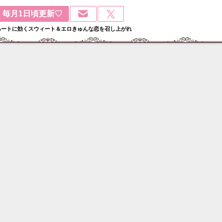
毎月1日頃更新♡
ハートに効くスウィート＆エロきゅんな恋を召し上がれ
検
: