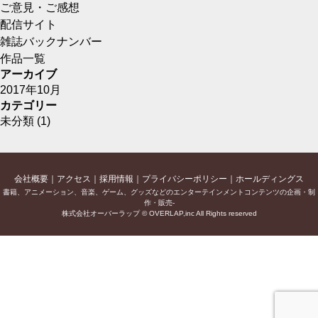
ご意見・ご感想
配信サイト
雑誌バックナンバー
作品一覧
アーカイブ
2017年10月
カテゴリー
未分類
(1)
会社概要
アクセス
採用情報
プライバシーポリシー
ホールディングス
書籍、アニメーション、音楽、ゲーム、グッズなどのエンターテインメントコンテンツの企画・制
作・販売-
株式会社オーバーラップ © OVERLAP,inc All Rights reserved