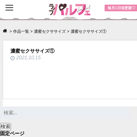
toggle
毎月1日頃更新♡
navigation
>
作品一覧
>
濃蜜セクササイズ
>
濃蜜セクササイズ①
濃蜜セクササイズ①
2021.10.15
固定ページ