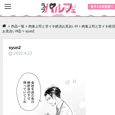
toggle
毎月1日頃更新♡
navigation
>
作品一覧
>
肉食上司と甘イキ絶頂お見合いH
>
肉食上司と甘イキ絶頂
お見合いH②
>
syun2
syun2
2022.4.13