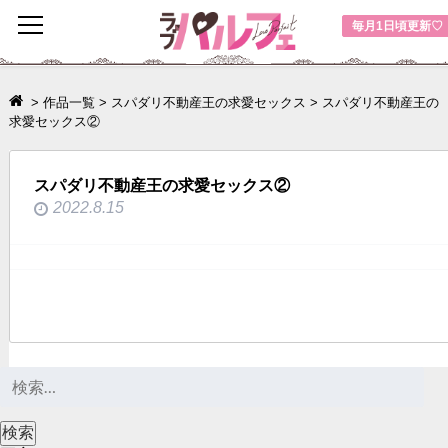
toggle
毎月1日頃更新♡
navigation
>
作品一覧
>
スパダリ不動産王の求愛セックス
>
スパダリ不動産王の
求愛セックス②
スパダリ不動産王の求愛セックス②
2022.8.15