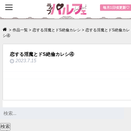
toggle
毎月1日頃更新♡
navigation
>
作品一覧
>
恋する淫魔とドS絶倫カレシ
>
恋する淫魔とドS絶倫カレ
シ④
恋する淫魔とドS絶倫カレシ④
2023.7.15