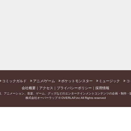
コミックガルド
アニメ/ゲーム
ポケットモンスター
ミュージック
コ
会社概要
アクセス
プライバシーポリシー
採用情報
籍、アニメーション、音楽、ゲーム、グッズなどのエンターテインメントコンテンツの企画・制作・販
株式会社オーバーラップ © OVERLAP,inc All Rights reserved