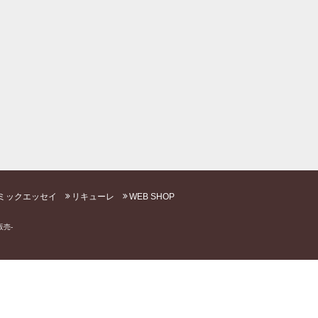
ミックエッセイ
リキューレ
WEB SHOP
売-