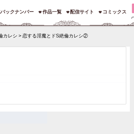
誌バックナンバー
作品一覧
配信サイト
コミックス
倫カレシ
>
恋する淫魔とドS絶倫カレシ②
索