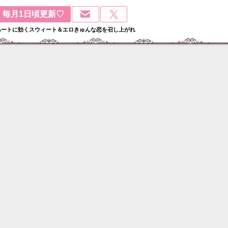
毎月1日頃更新♡
ハートに効くスウィート＆エロきゅんな恋を召し上がれ
検
: