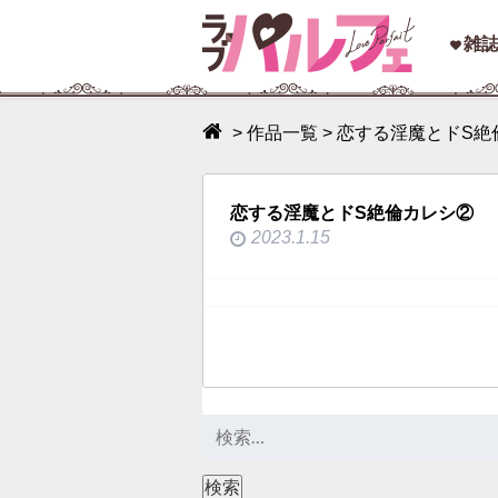
toggle
雑
navigation
>
作品一覧
>
恋する淫魔とドS絶
恋する淫魔とドS絶倫カレシ②
2023.1.15