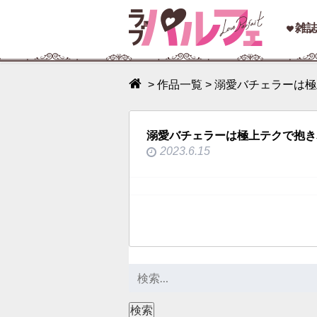
toggle
雑
navigation
>
作品一覧
>
溺愛バチェラーは極
溺愛バチェラーは極上テクで抱き
2023.6.15