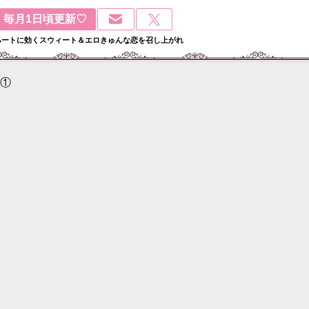
毎月1日頃更新♡
ハートに効くスウィート＆エロきゅんな恋を召し上がれ
①
検
: