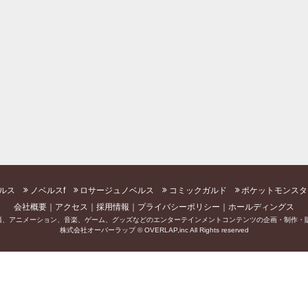
ルス
ノベルスf
ロサージュノベルス
コミックガルド
ポケットモンスタ
会社概要
アクセス
採用情報
プライバシーポリシー
ホールディングス
籍、アニメーション、音楽、ゲーム、グッズなどのエンターテインメントコンテンツの企画・制作・販
株式会社オーバーラップ © OVERLAP,inc All Rights reserved