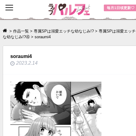
toggle
毎月1日頃更新♡
navigation
>
作品一覧
>
専属SPは溺愛エッチな幼なじみ!?
>
専属SPは溺愛エッチ
な幼なじみ!?④
>
soraumi4
soraumi4
2023.2.14