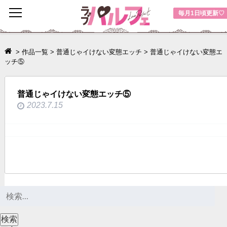
toggle
毎月1日頃更新♡
navigation
>
作品一覧
>
普通じゃイけない変態エッチ
>
普通じゃイけない変態エ
ッチ⑤
普通じゃイけない変態エッチ⑤
2023.7.15