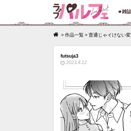
toggle
雑
navigation
>
作品一覧
>
普通じゃイけない変
futsuja3
2023.4.12