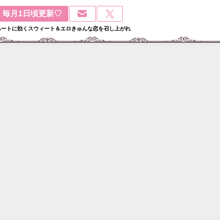
毎月1日頃更新♡
ハートに効くスウィート＆エロきゅんな恋を召し上がれ
検
: