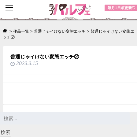
toggle
毎月1日頃更新♡
navigation
>
作品一覧
>
普通じゃイけない変態エッチ
>
普通じゃイけない変態エ
ッチ②
普通じゃイけない変態エッチ②
2023.3.15