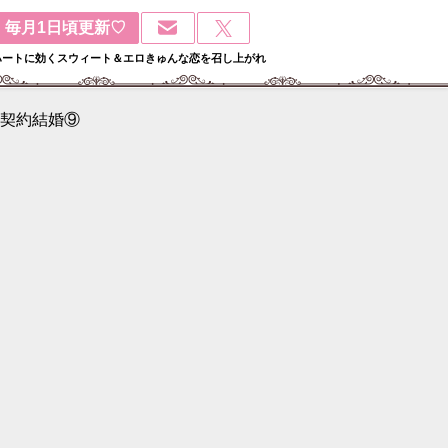
毎月1日頃更新♡
ハートに効くスウィート＆エロきゅんな恋を召し上がれ
契約結婚⑨
検
: