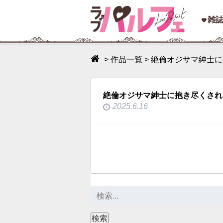
toggle
雑
navigation
>
作品一覧
>
絶倫オジサマ紳士に
絶倫オジサマ紳士に抱き尽くされ
2025.6.16