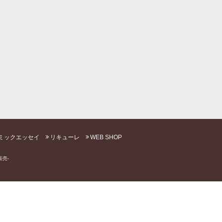
ミックエッセイ
リキューレ
WEB SHOP
売-