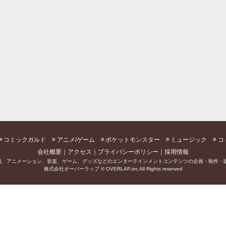
コミックガルド
アニメ/ゲーム
ポケットモンスター
ミュージック
コ
会社概要
アクセス
プライバシーポリシー
採用情報
籍、アニメーション、音楽、ゲーム、グッズなどのエンターテインメントコンテンツの企画・制作・販
株式会社オーバーラップ © OVERLAP,inc All Rights reserved