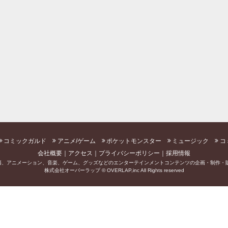
コミックガルド
アニメ/ゲーム
ポケットモンスター
ミュージック
コ
会社概要
アクセス
プライバシーポリシー
採用情報
籍、アニメーション、音楽、ゲーム、グッズなどのエンターテインメントコンテンツの企画・制作・販
株式会社オーバーラップ © OVERLAP,inc All Rights reserved