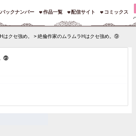
誌バックナンバー
作品一覧
配信サイト
コミックス
Hはクセ強め。
>
絶倫作家のムラムラHはクセ強め。⑨
索
。⑨