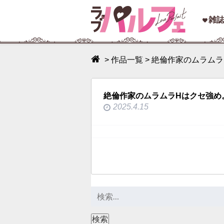
toggle
雑
navigation
>
作品一覧
>
絶倫作家のムラムラ
絶倫作家のムラムラHはクセ強め
2025.4.15