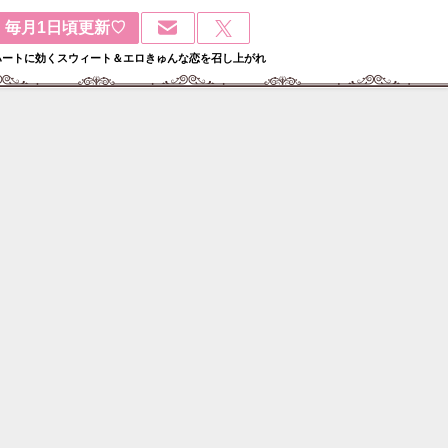
毎月1日頃更新♡
ハートに効くスウィート＆エロきゅんな恋を召し上がれ
検
: