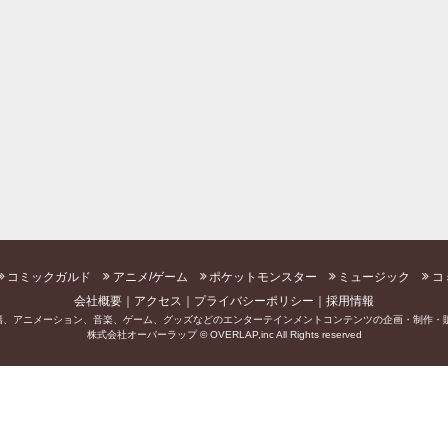
コミックガルド
アニメ/ゲーム
ポケットモンスター
ミュージック
コ
会社概要
アクセス
プライバシーポリシー
採用情報
籍、アニメーション、音楽、ゲーム、グッズなどのエンターテインメントコンテンツの企画・制作・販
株式会社オーバーラップ © OVERLAP,inc All Rights reserved