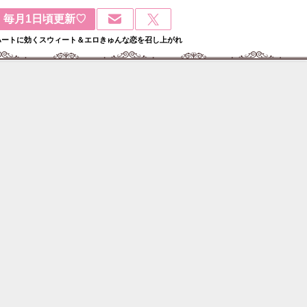
毎月1日頃更新♡
ハートに効くスウィート＆エロきゅんな恋を召し上がれ
検
: