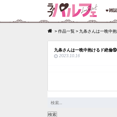
toggle
雑
navigation
>
作品一覧
>
九条さんは一晩中抱
九条さんは一晩中抱けるド絶倫⑲
2023.10.16