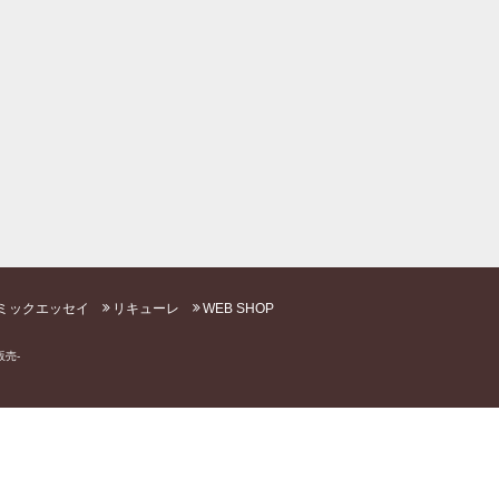
ミックエッセイ
リキューレ
WEB SHOP
売-