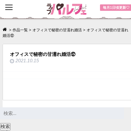
toggle
毎月1日頃更新♡
navigation
>
作品一覧
>
オフィスで秘密の甘濡れ婚活
>
オフィスで秘密の甘濡れ
婚活⑫
オフィスで秘密の甘濡れ婚活⑫
2021.10.15