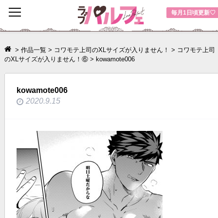
toggle
毎月1日頃更新♡
navigation
>
作品一覧
>
コワモテ上司のXLサイズが入りません！
>
コワモテ上司
のXLサイズが入りません！⑥
>
kowamote006
kowamote006
2020.9.15