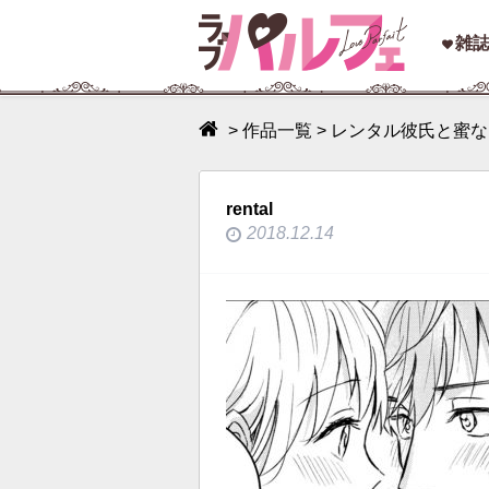
toggle
雑
navigation
>
作品一覧
>
レンタル彼氏と蜜な
rental
2018.12.14