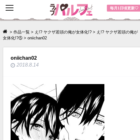
toggle
毎月1日頃更新♡
navigation
>
作品一覧
>
え!? ヤクザ若頭の俺が女体化!?
>
え!? ヤクザ若頭の俺が
女体化!?⑤
>
oniichan02
oniichan02
2018.8.14