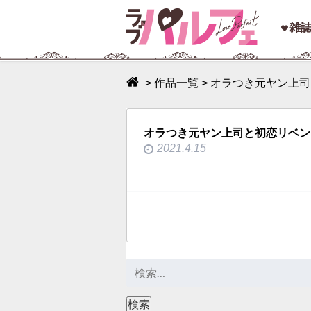
toggle
雑
navigation
>
作品一覧
>
オラつき元ヤン上司
オラつき元ヤン上司と初恋リベンジ
2021.4.15