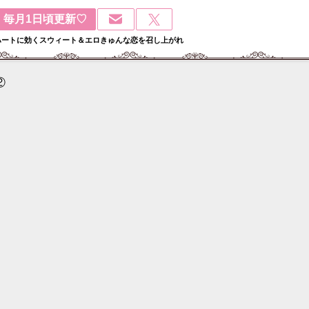
毎月1日頃更新♡
ハートに効くスウィート＆エロきゅんな恋を召し上がれ
②
検
: