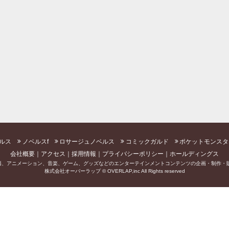
ルス
ノベルスf
ロサージュノベルス
コミックガルド
ポケットモンスタ
会社概要
アクセス
採用情報
プライバシーポリシー
ホールディングス
籍、アニメーション、音楽、ゲーム、グッズなどのエンターテインメントコンテンツの企画・制作・販
株式会社オーバーラップ © OVERLAP,inc All Rights reserved