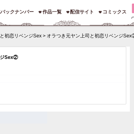
誌バックナンバー
作品一覧
配信サイト
コミックス
と初恋リベンジSex
>
オラつき元ヤン上司と初恋リベンジSex
索
Sex②