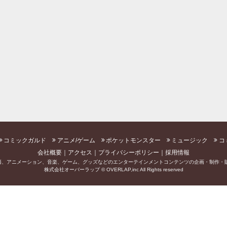
コミックガルド
アニメ/ゲーム
ポケットモンスター
ミュージック
コ
会社概要
アクセス
プライバシーポリシー
採用情報
籍、アニメーション、音楽、ゲーム、グッズなどのエンターテインメントコンテンツの企画・制作・販
株式会社オーバーラップ © OVERLAP,inc All Rights reserved