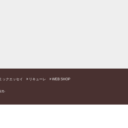
ミックエッセイ
リキューレ
WEB SHOP
売-