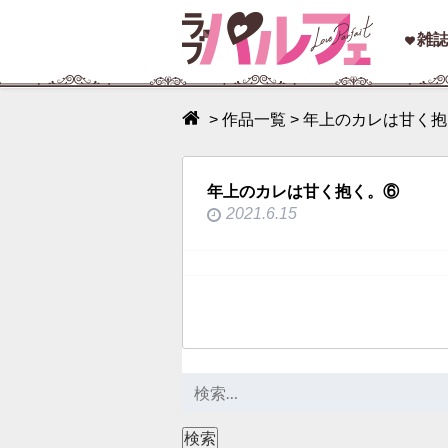
toggle
雑
navigation
>
作品一覧
>
年上のカレは甘く抱
年上のカレは甘く抱く。⑥
2021.6.15