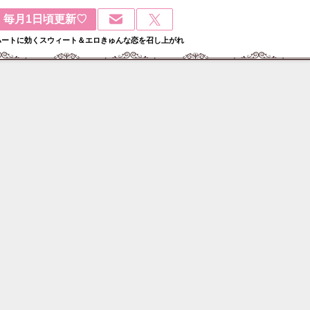
毎月1日頃更新♡
ハートに効くスウィート＆エロきゅんな恋を召し上がれ
検
: