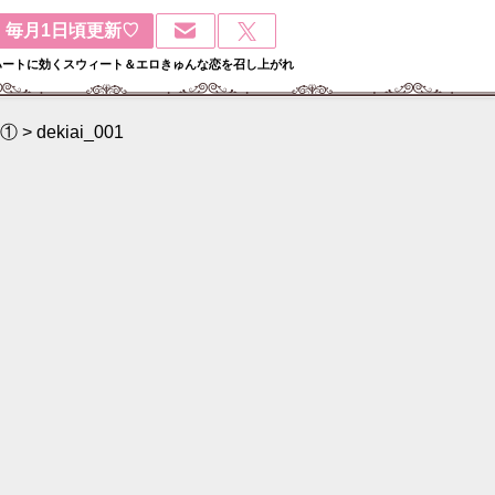
毎月1日頃更新♡
ハートに効くスウィート＆エロきゅんな恋を召し上がれ
①
>
dekiai_001
検
: